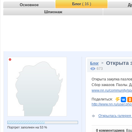
Блог
( 16 )
Основное
Д
Шпионаж
Открыта з
>
Блог
673
Открыта закупка пазлов
Сбор заказов. Пазлы. Д
www.nn.ru/community/s
Поделиться:
http://www.nn.ru/user.
Открылась галерея п
Портрет заполнен на 53 %
0 комментариев
. Ва