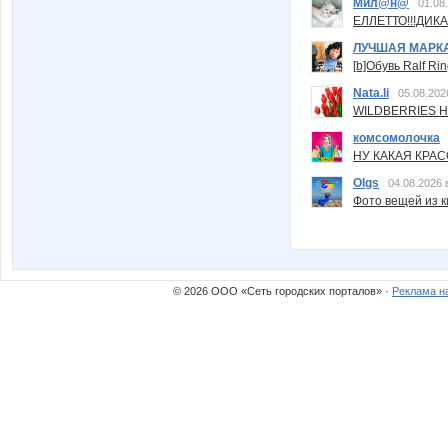
Мил@н@
01.08
ЕЛЛЕТТО!!!ДИК
ЛУЧШАЯ МАРК
[b]Обувь Ralf Ri
Nata.li
05.08.202
WILDBERRIES Н
комсомолочка
НУ КАКАЯ КРАСОТ
Olgs
04.08.2026 
Фото вещей из ки
© 2026 ООО «Сеть городских порталов» ·
Реклама н