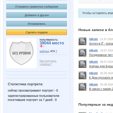
Отправить приватное сообщение
Чтобы оставлять ко
Добавить в друзья
Игнорировать
Новые записи в бл
Сделать подарок
nikom
21.07.202
популярность:
39044 место
Хотел в IT - поп
-6 ↓
nikom
18.07.202
рейтинг
474
?
Полдневное лет
Как получить
nikom
08.07.202
уровень?
Азбука для Бура
nikom
05.06.202
К Дню русского 
Статистика портрета:
nikom
05.06.202
В связи с пмэф-
сейчас просматривают портрет - 0
зарегистрированные пользователи
посетившие портрет за 7 дней - 0
Популярные за не