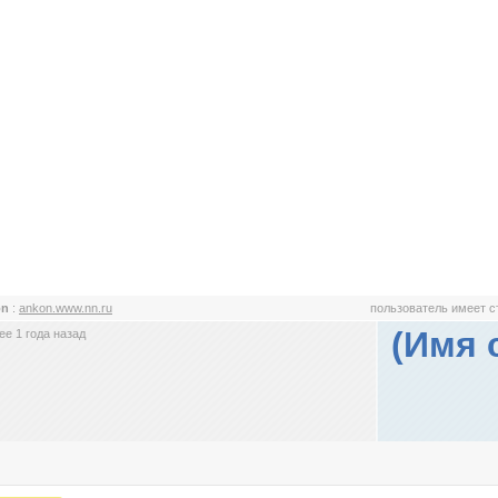
on
:
ankon.www.nn.ru
пользователь имеет 
(Имя 
е 1 года назад