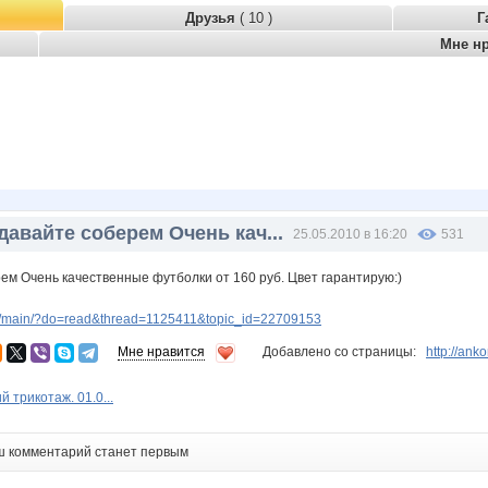
Друзья
( 10 )
Г
Мне н
давайте соберем Очень кач...
25.05.2010 в 16:20
531
ем Очень качественные футболки от 160 руб. Цвет гарантирую:)
p/main/?do=read&thread=1125411&topic_id=22709153
Мне нравится
Добавлено со страницы:
http://an
 трикотаж. 01.0...
ш комментарий станет первым