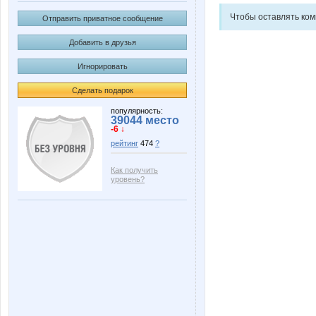
Чтобы оставлять ко
Отправить приватное сообщение
Добавить в друзья
Игнорировать
Сделать подарок
популярность:
39044 место
-6 ↓
рейтинг
474
?
Как получить
уровень?