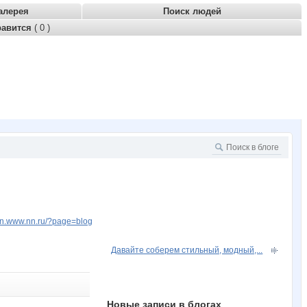
алерея
Поиск людей
равится
( 0 )
kon.www.nn.ru/?page=blog
Давайте соберем стильный, модный,...
Новые записи в блогах