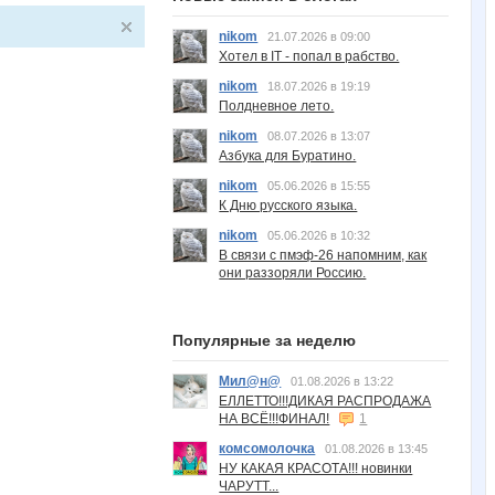
nikom
21.07.2026 в 09:00
Хотел в IT - попал в рабство.
nikom
18.07.2026 в 19:19
Полдневное лето.
nikom
08.07.2026 в 13:07
Азбука для Буратино.
nikom
05.06.2026 в 15:55
К Дню русского языка.
nikom
05.06.2026 в 10:32
В связи с пмэф-26 напомним, как
они раззоряли Россию.
Популярные за неделю
Мил@н@
01.08.2026 в 13:22
ЕЛЛЕТТО!!!ДИКАЯ РАСПРОДАЖА
НА ВСЁ!!!ФИНАЛ!
1
комсомолочка
01.08.2026 в 13:45
НУ КАКАЯ КРАСОТА!!! новинки
ЧАРУТТ...