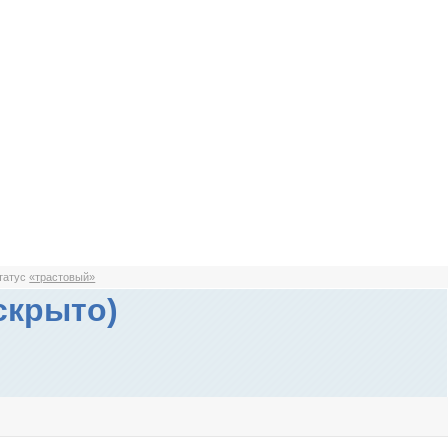
статус
«трастовый»
скрыто)