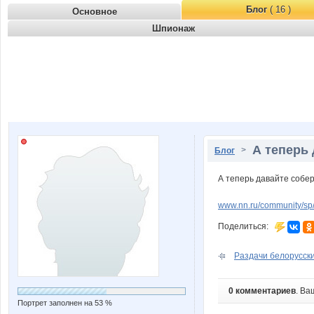
Блог
( 16 )
Основное
Шпионаж
А теперь 
>
Блог
А теперь давайте собер
www.nn.ru/community/s
Поделиться:
Раздачи белорусский
0 комментариев
. Ва
Портрет заполнен на 53 %