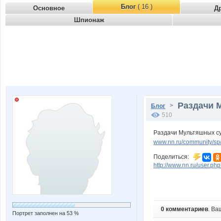
Блог
( 16 )
Основное
Д
Шпионаж
Раздачи 
>
Блог
510
Раздачи Мультяшных су
www.nn.ru/community/sp
Поделиться:
http://www.nn.ru/user.
0 комментариев
. Ва
Портрет заполнен на 53 %