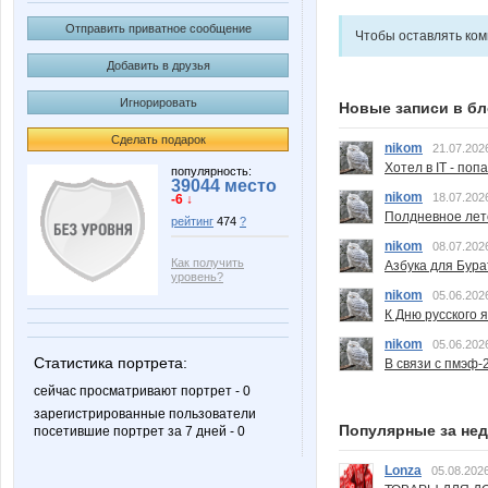
Отправить приватное сообщение
Чтобы оставлять ко
Добавить в друзья
Игнорировать
Новые записи в бл
Сделать подарок
nikom
21.07.202
Хотел в IT - поп
популярность:
39044 место
nikom
18.07.202
-6 ↓
Полдневное лет
рейтинг
474
?
nikom
08.07.202
Как получить
Азбука для Бура
уровень?
nikom
05.06.202
К Дню русского 
nikom
05.06.202
Статистика портрета:
В связи с пмэф-
сейчас просматривают портрет - 0
зарегистрированные пользователи
Популярные за не
посетившие портрет за 7 дней - 0
Lonza
05.08.2026