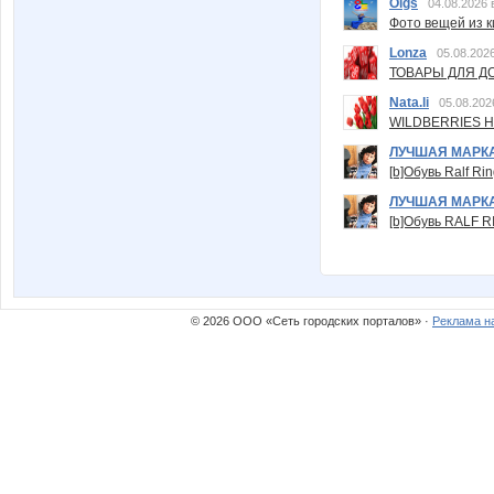
Olgs
04.08.2026 
Фото вещей из ки
Lonza
05.08.2026
ТОВАРЫ ДЛЯ ДО
Nata.li
05.08.202
WILDBERRIES Н
ЛУЧШАЯ МАРК
[b]Обувь Ralf Ri
ЛУЧШАЯ МАРК
[b]Обувь RALF RI
© 2026 ООО «Сеть городских порталов» ·
Реклама н