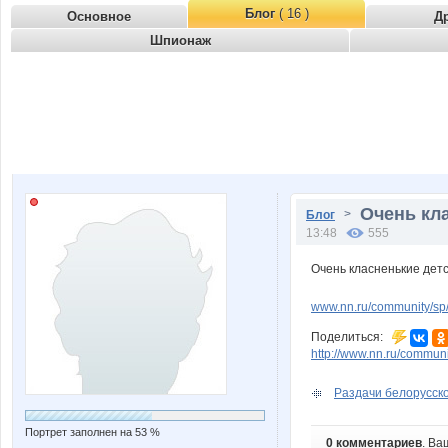
Блог
( 16 )
Основное
Д
Шпионаж
Очень кла
>
Блог
13:48
555
Очень класненькие дет
www.nn.ru/community/sp
Поделиться:
http://www.nn.ru/commu
Раздачи белорусског
Портрет заполнен на 53 %
0 комментариев
. Ва