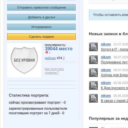
Отправить приватное сообщение
Чтобы оставлять ко
Добавить в друзья
Игнорировать
Новые записи в бл
Сделать подарок
nikom
21.07.202
популярность:
39044 место
Хотел в IT - поп
-6 ↓
nikom
18.07.202
рейтинг
474
?
Полдневное лет
Как получить
nikom
08.07.202
уровень?
Азбука для Бура
nikom
05.06.202
К Дню русского 
Статистика портрета:
nikom
05.06.202
В связи с пмэф-
сейчас просматривают портрет - 0
зарегистрированные пользователи
посетившие портрет за 7 дней - 0
Популярные за не